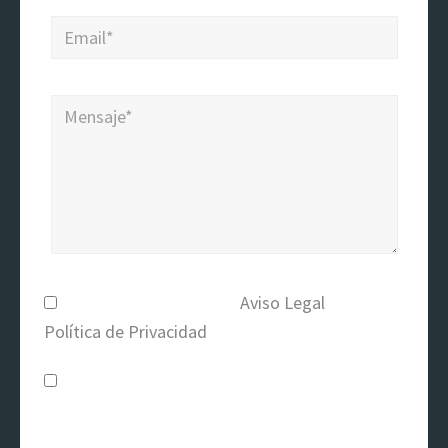
He leído y acepto el
Aviso Legal
y la
Política de Privacidad
.
Acepto recibir la información que la
entidad considere oportuno enviarme por
correo electrónico o medio de comunicación