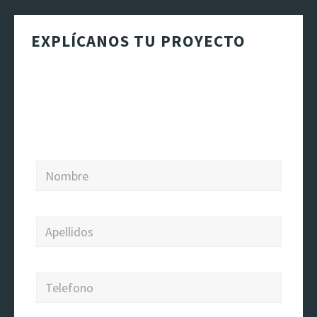
EXPLÍCANOS TU PROYECTO
Indica el barrio, las medidas aproximadas, si
quieres cambiar la distribución y cuándo te
gustaría realizar la obra. Así podremos darte
una primera orientación más útil.