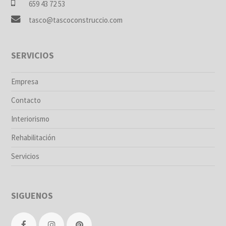
659 43 72 53
tasco@tascoconstruccio.com
SERVICIOS
Empresa
Contacto
Interiorismo
Rehabilitación
Servicios
SIGUENOS
F
I
P