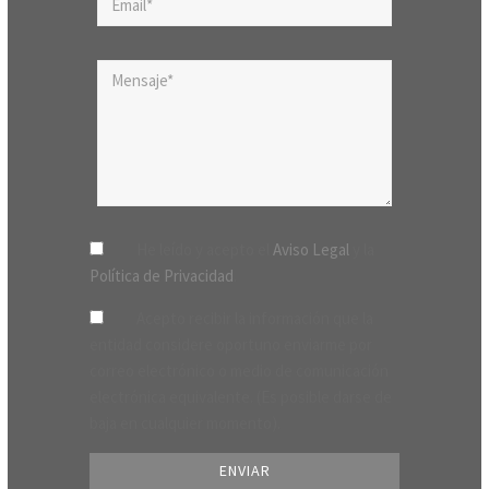
He leído y acepto el
Aviso Legal
y la
Política de Privacidad
.
Acepto recibir la información que la
entidad considere oportuno enviarme por
correo electrónico o medio de comunicación
electrónica equivalente. (Es posible darse de
baja en cualquier momento).