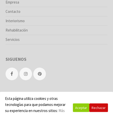
Empresa
Contacto
Interiorismo
Rehabilitación
Servicios
SIGUENOS
F
I
P
a
n
i
Esta página utiliza cookies y otras
c
s
n
Tascó legal
·
Aviso legal
·
Política de privacidad
·
Política de cookies
tecnologías para que podamos mejorar
© Todos los derechos reservados · Creada por
Aceptar
Rechazar
su experiencia en nuestros sitios:
Más
e
t
t